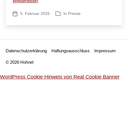
Soldat,
Weiterlesen
der
5. Februar 2026
In
Presse
Veröffentlichungsdatum
Kategorien
sich
nicht
gegen
Corona
impfen
Datenschutzerklärung
Haftungsausschluss
Impressum
lassen
wollte,
© 2026 Hohnel
beruft
WordPress Cookie Hinweis von Real Cookie Banner
sich
auf
Gewissen
–
und
wird
freigesprochen